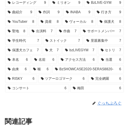
レコーディング
9
ミリオン
9
BzLIVE-GYM
9
曲紹介
9
作詞
9
INABA
9
行き方
9
YouTuber
8
資産
8
ヴォーカル
8
保護犬
8
聖地
8
出演料
7
作曲
7
サポートメンバー
7
学生時代
7
ストイック
7
里親募集中
7
保護犬カフェ
7
犬
7
bzLIVEGYM
7
セトリ
7
本名
6
名前
6
アクセス方法
6
当選
6
由来
6
喉
6
BzSHOWCASE2020-5ERAS8820-
6
RISKY
6
ツアーロゴマーク
6
完全網羅
6
コンサート
6
梅田
6
ぐっちぶろぐ
関連記事