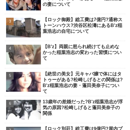
の妻について
【ロック御殿】総工費は7億円?通称ス
トーンハウス?渋谷区松濤にあるB'z稲
葉浩志の自宅について
【B'z】両親に怒られ続けても止めな
かった稲葉浩志の変わった習慣につい
て
【絶世の美女】元キャバ嬢で体にはタ
トゥーがある?松崎しげるとの関係は?
B'z稲葉浩志の妻・蓬田美奈子につい
て
13歳年の差婚だった?B'z稲葉浩志が浮
気の原因?松崎しげると蓬田美奈子の
関係
【ロック別荘】総工費は9億円?屋内プ