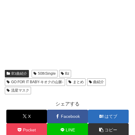
B'z曲紹介
50thSingle
Bz
GO FOR IT BABY-キオクの山脈-
まとめ
曲紹介
流星マスク
シェアする
X
Facebook
はてブ
Pocket
LINE
コピー