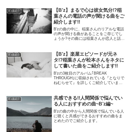
【B’z】まるで心は彼女気分!?稲
B'z曲紹介
葉さんの電話の声が聞ける曲をご
紹介します!!
B'zの曲の中に、稲葉さんのリアルな電話
の声が聞ける曲があることをご存じでし
ょうか?その曲には稲葉さんが恋人と話す
内容が録音されているので、特に稲葉さ
んファンの女性にとっては間違いなく嬉
しい曲です。レコーディング秘話もある
【B’z】楽屋エピソードが元ネ
B'z曲紹介
のでチェックしてくださいね。
タ!?稲葉さんが松本さんをネタに
して書いた曲をご紹介します!!
B'zの3枚目のアルバム｢BREAK
THROUGH｣に収録されている『となりで
ねむらせて』を詳しくご紹介していま
す。実はこの曲は、松本さんのエピソー
ドをキッカケに稲葉さんが書き上げた曲
になってます。そんな誕生秘話もご紹介
共感できる!!人間関係で悩んでい
B'z曲紹介
しています。
る人におすすめの曲~B’z編~
B'zの曲の中から人間関係で悩んでいる人
に聴くと共感ができるおすすめの曲をま
とめたのでご紹介します。