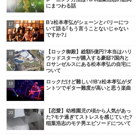
にまつわる話
B’z松本孝弘がシェーンとバリーにつ
いて語る｢もう言うことないじゃない
ですか?｣
【ロック御殿】総額5億円?本当はハリ
ウッドスターが購入する豪邸?国内と
ロサンゼルスにある松本孝弘の自宅に
ついて
ロックだけど難しい!!B'z松本孝弘がダ
ントツでギター難度が高いと思う楽曲
【恋愛】幼稚園児の頃から人気があっ
た?モテ過ぎてストレスを感じていた?
稲葉浩志のモテ男エピソードについて