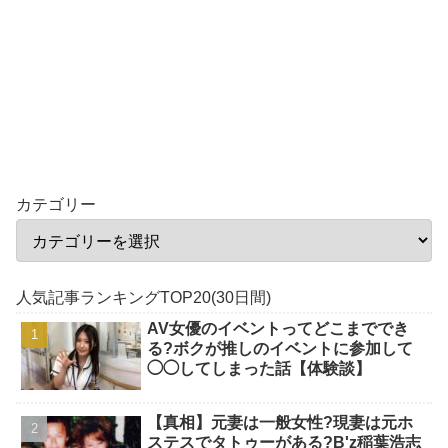
カテゴリー
人気記事ランキングTOP20(30日間)
AV女優のイベントってどこまででき
る?ボクが推しのイベントに参加して
◯◯してしまった話【体験談】
【真相】元妻は一般女性?現妻は元ホ
ステスでタトゥーがある?B'z稲葉浩志