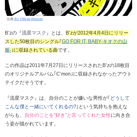
出典:
B’z Official Website
B’zの『
流星マスク
』とは、
B’zが2012年4月4日にリリー
スした50枚目のシングル｢
GO FOR IT, BABY-キオクの山
脈-
｣に収録されている曲
です。
この作品は2011年7月27日にリリースされたB’zの18枚目
のオリジナルアルバム｢C’mon｣に収録されなかったアウト
テイクだそうです。
『流星マスク』は、自分のことが嫌いな男性が｢
どうして
こんな僕と一緒にいてくれるの?
｣という気持ちを抱えな
がらも、
自分のことを”好き”と言ってくれた女性
に向き合
う姿が描かれています。