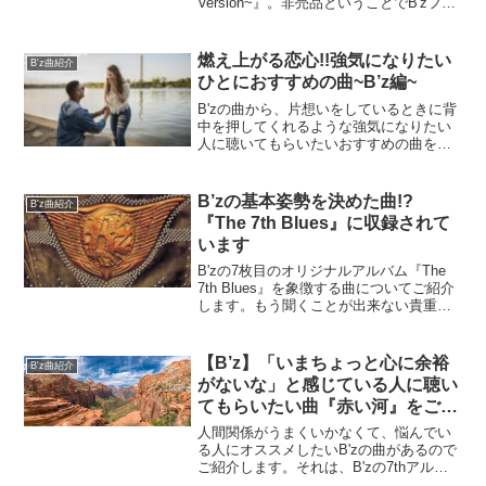
Version~』。非売品ということでB'zファ
ンでも『Don't Wanna Lie~Ballad
Version~』を聴いたことがある人が少な
い超激レア曲です。B'zの公式サイトにも
燃え上がる恋心!!強気になりたい
B'z曲紹介
載っていません。そんな『Don't Wanna
ひとにおすすめの曲~B’z編~
Lie~Ballad Version~』についてまとめた
ので詳しくご紹介します。
B'zの曲から、片想いをしているときに背
中を押してくれるような強気になりたい
人に聴いてもらいたいおすすめの曲をま
とめたのでご紹介します。
B’zの基本姿勢を決めた曲!?
B'z曲紹介
『The 7th Blues』に収録されて
います
B'zの7枚目のオリジナルアルバム『The
7th Blues』を象徴する曲についてご紹介
します。もう聞くことが出来ない貴重な
インタビューの書き起こしもしているの
で宜しければご覧下さい。
【B’z】「いまちょっと心に余裕
B'z曲紹介
がないな」と感じている人に聴い
てもらいたい曲『赤い河』をご紹
介します。
人間関係がうまくいかなくて、悩んでい
る人にオススメしたいB'zの曲があるので
ご紹介します。それは、B'zの7thアルバ
ムの収録曲"赤い河"という曲です。今あ