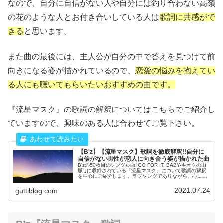
なので、自分に自信がない人や自分には釣り合わない高嶺
の花のような人とお付き合いしている人は
歌詞に共感がで
きる
と思います。
また曲の最後には、主人公が自分の中で答えを見つけて前
向きになる姿が描かれているので、
恋愛の悩みを抱えてい
る人にも聴いてもらいたいおすすめの曲です。
『流星マスク』の歌詞の解釈についてはこちらでご紹介し
ていますので、興味のある人は合わせてご覧下さい。
【B'z】【流星マスク】歌詞を徹底解釈!!自分に
自信がない男性が恋人に向き合う姿が描かれた曲
B'zの50枚目のシングル曲｢GO FOR IT, BABY-キオクの山
脈-｣に収録されている『流星マスク』について歌詞の解釈
を中心にご紹介します。ラブソングでありながら、心に響
くメッセージがある曲なので歌詞を深掘りしていきます。
2021.07.24
guttiblog.com