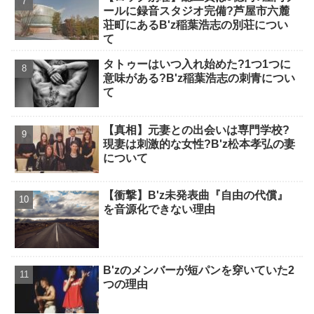
ールに録音スタジオ完備?芦屋市六麓
荘町にあるB'z稲葉浩志の別荘につい
て
タトゥーはいつ入れ始めた?1つ1つに
意味がある?B'z稲葉浩志の刺青につい
て
【真相】元妻との出会いは専門学校?
現妻は刺激的な女性?B'z松本孝弘の妻
について
【衝撃】B'z未発表曲『自由の代償』
を音源化できない理由
B'zのメンバーが短パンを穿いていた2
つの理由