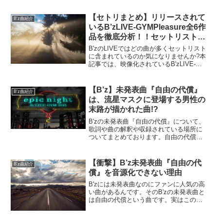
【セトリまとめ】リリースされて
B'z曲紹介
いるB’zLIVE-GYMPleasure全6作
品を徹底分析！！セットリストに
多く含まれた曲トップ5
B'zのLIVEではどの曲が多くセットリスト
に含まれているのか気になりませんか?本
記事では、映像化されているB'zLIVE-
GYMPleasureシリーズ全6作品の統計を
とり、多く歌われた曲順にまとめており
ます。本記事を読めば、今まで以上に
【B’z】未発表曲『自由の代償』
B'z曲紹介
PleasureLIVEが楽しめるはずです。
は、流星マスクに登場する男性の
末路が描かれた曲!?
B'zの未発表曲『自由の代償』について、
歌詞や曲の解釈や収録されている場所に
ついてまとめております。自由の代償は
ファンの間でも人気のある曲ですし、い
つか正式な音源化･リリースを待ち望んで
おります。
【衝撃】B’z未発表曲『自由の代
B'z曲紹介
償』を音源化できない理由
B'zには未発表曲なのにファンに人気の高
い曲があるんです。そのB'zの未発表曲と
は自由の代償という曲です。実はこの曲
は未発表曲ですが、聴くことが出来るん
です。本記事では自由の代償が聴ける場