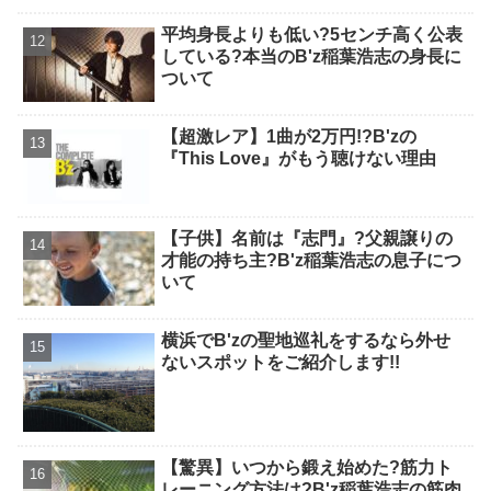
平均身長よりも低い?5センチ高く公表
している?本当のB'z稲葉浩志の身長に
ついて
【超激レア】1曲が2万円!?B'zの
『This Love』がもう聴けない理由
【子供】名前は『志門』?父親譲りの
才能の持ち主?B'z稲葉浩志の息子につ
いて
横浜でB'zの聖地巡礼をするなら外せ
ないスポットをご紹介します!!
【驚異】いつから鍛え始めた?筋力ト
レーニング方法は?B'z稲葉浩志の筋肉