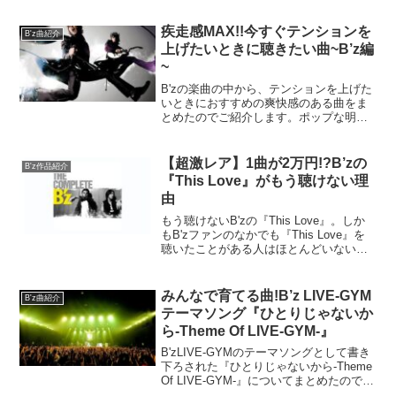
るしあわせに気づかせてくれる曲になっ
ています。今ちょっと心に余裕がないな
疾走感MAX!!今すぐテンションを
B'z曲紹介
と感じている人には特に読んでほしいな
上げたいときに聴きたい曲~B’z編
と思います。
~
B'zの楽曲の中から、テンションを上げた
いときにおすすめの爽快感のある曲をま
とめたのでご紹介します。ポップな明る
い曲からヘビーでロック調の曲までご紹
介しているので参考にしてください。
【超激レア】1曲が2万円!?B’zの
B'z作品紹介
『This Love』がもう聴けない理
由
もう聴けないB'zの『This Love』。しか
もB'zファンのなかでも『This Love』を
聴いたことがある人はほとんどいないぐ
らいの超激レア曲です。B'zの公式サイト
にも載っていません。そんな『This
Love』についてまとめたので詳しくご紹
みんなで育てる曲!B’z LIVE-GYM
B'z曲紹介
介します。
テーマソング『ひとりじゃないか
ら-Theme Of LIVE-GYM-』
B'zLIVE-GYMのテーマソングとして書き
下ろされた『ひとりじゃないから-Theme
Of LIVE-GYM-』についてまとめたので詳
しくご紹介します。