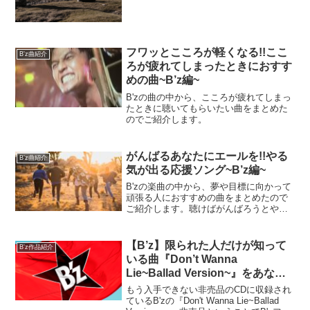
フワッとこころが軽くなる!!ここ
B'z曲紹介
ろが疲れてしまったときにおすす
めの曲~B’z編~
B'zの曲の中から、こころが疲れてしまっ
たときに聴いてもらいたい曲をまとめた
のでご紹介します。
がんばるあなたにエールを!!やる
B'z曲紹介
気が出る応援ソング~B’z編~
B'zの楽曲の中から、夢や目標に向かって
頑張る人におすすめの曲をまとめたので
ご紹介します。聴けばがんばろうとやる
気が出ること間違いなしの応援ソングば
かりなので、背中を押してもらいたい人
はチェックしてくださいね。
【B’z】限られた人だけが知って
B'z作品紹介
いる曲『Don’t Wanna
Lie~Ballad Version~』をあなた
はご存じでしょうか?
もう入手できない非売品のCDに収録され
ているB'zの『Don't Wanna Lie~Ballad