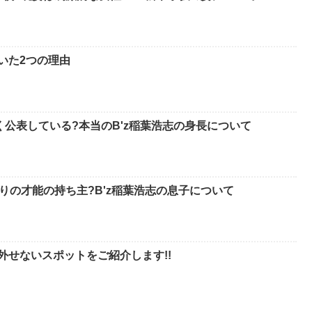
いた2つの理由
く公表している?本当のB'z稲葉浩志の身長について
りの才能の持ち主?B'z稲葉浩志の息子について
外せないスポットをご紹介します!!