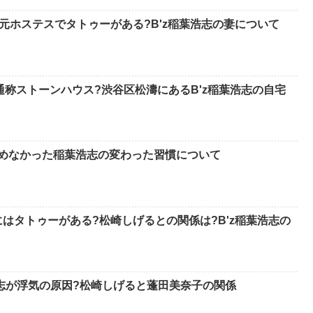
元ホステスでタトゥーがある?B'z稲葉浩志の妻について
通称ストーンハウス?渋谷区松濤にあるB'z稲葉浩志の自宅
止めなかった稲葉浩志の変わった習慣について
はタトゥーがある?松崎しげるとの関係は?B'z稲葉浩志の
浩志が浮気の原因?松崎しげると蓬田美奈子の関係