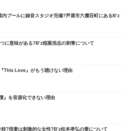
屋内プールに録音スタジオ完備?芦屋市六麓荘町にあるB'z
つに意味がある?B'z稲葉浩志の刺青について
『This Love』がもう聴けない理由
代償』を音源化できない理由
校?現妻は刺激的な女性?B'z松本孝弘の妻について