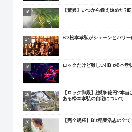
【驚異】いつから鍛え始めた?筋
B’z松本孝弘がシェーンとバリ
ロックだけど難しい!!B'z松本
【ロック御殿】総額5億円?本当
ある松本孝弘の自宅について
【完全網羅】B'z稲葉浩志の全