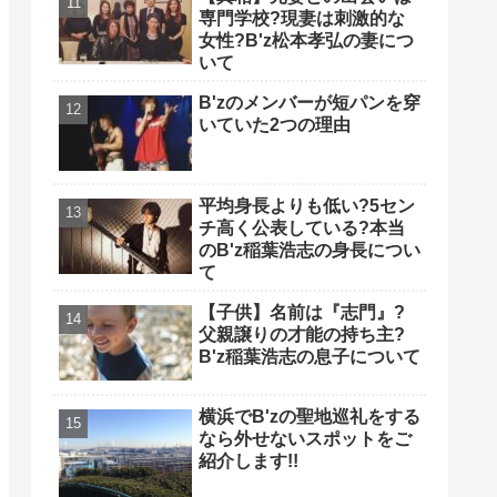
専門学校?現妻は刺激的な
女性?B'z松本孝弘の妻につ
いて
B'zのメンバーが短パンを穿
いていた2つの理由
平均身長よりも低い?5セン
チ高く公表している?本当
のB'z稲葉浩志の身長につい
て
【子供】名前は『志門』?
父親譲りの才能の持ち主?
B'z稲葉浩志の息子について
横浜でB'zの聖地巡礼をする
なら外せないスポットをご
紹介します!!