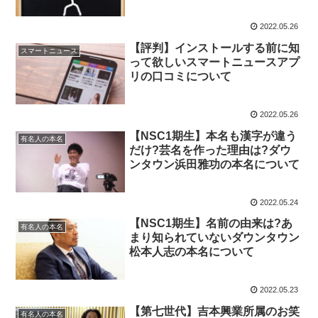
いて
2022.05.26
【評判】インストールする前に知
スマートニュース
って欲しいスマートニュースアプ
リの口コミについて
2022.05.26
【NSC1期生】本名も漢字が違う
有名人の本名
だけ?芸名を作った理由は?ダウ
ンタウン浜田雅功の本名について
2022.05.24
【NSC1期生】名前の由来は?あ
有名人の本名
まり知られていないダウンタウン
松本人志の本名について
2022.05.23
【第七世代】吉本興業所属のお笑
有名人の本名