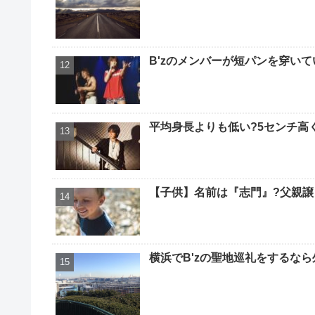
B'zのメンバーが短パンを穿いて
平均身長よりも低い?5センチ高
【子供】名前は『志門』?父親譲
横浜でB'zの聖地巡礼をするなら