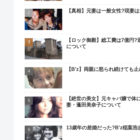
【真相】元妻は一般女性?現妻は
【ロック御殿】総工費は7億円?
について
【B'z】両親に怒られ続けても
【絶世の美女】元キャバ嬢で体に
妻・蓬田美奈子について
13歳年の差婚だった?B'z稲葉