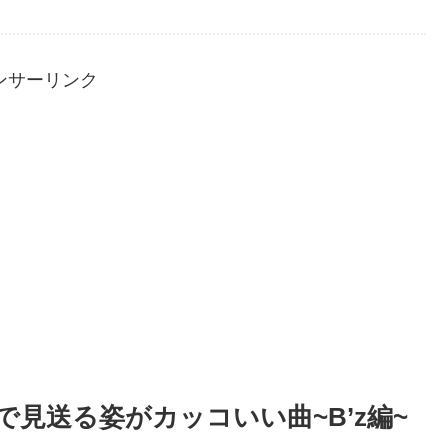
ンサーリンク
見送る姿がカッコいい曲~B’z編~