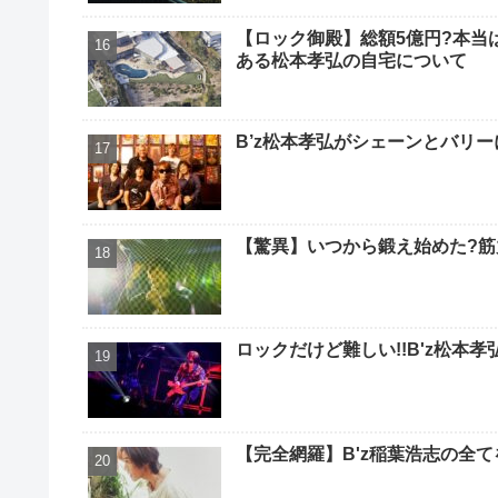
【ロック御殿】総額5億円?本当
ある松本孝弘の自宅について
B’z松本孝弘がシェーンとバリ
【驚異】いつから鍛え始めた?筋
ロックだけど難しい!!B'z松本
【完全網羅】B'z稲葉浩志の全