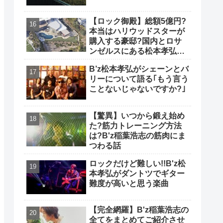
【ロック御殿】総額5億円?
本当はハリウッドスターが
購入する豪邸?国内とロサ
ンゼルスにある松本孝弘の
自宅について
B’z松本孝弘がシェーンとバ
リーについて語る｢もう言う
ことないじゃないですか?｣
【驚異】いつから鍛え始め
た?筋力トレーニング方法
は?B'z稲葉浩志の筋肉にま
つわる話
ロックだけど難しい!!B'z松
本孝弘がダントツでギター
難度が高いと思う楽曲
【完全網羅】B'z稲葉浩志の
全てをまとめてご紹介させ