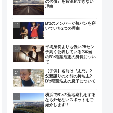
の代償』を音源化できない
理由
B'zのメンバーが短パンを穿
いていた2つの理由
平均身長よりも低い?5セン
チ高く公表している?本当
のB'z稲葉浩志の身長につい
て
【子供】名前は『志門』?
父親譲りの才能の持ち主?
B'z稲葉浩志の息子について
横浜でB'zの聖地巡礼をする
なら外せないスポットをご
紹介します!!