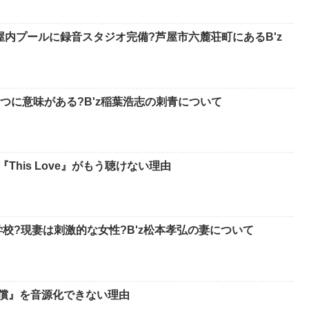
屋内プールに録音スタジオ完備?芦屋市六麓荘町にあるB'z
つに意味がある?B'z稲葉浩志の刺青について
『This Love』がもう聴けない理由
校?現妻は刺激的な女性?B'z松本孝弘の妻について
代償』を音源化できない理由