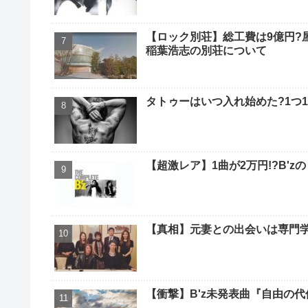
【ロック別荘】総工費は9億円?
稲葉浩志の別荘について
タトゥーはいつ入れ始めた?1つ1
【超激レア】1曲が2万円!?B'zの
【真相】元妻との出会いは専門学
【衝撃】B'z未発表曲『自由の