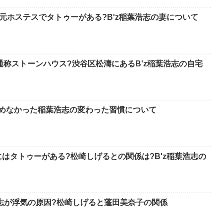
元ホステスでタトゥーがある?B'z稲葉浩志の妻について
通称ストーンハウス?渋谷区松濤にあるB'z稲葉浩志の自宅
止めなかった稲葉浩志の変わった習慣について
はタトゥーがある?松崎しげるとの関係は?B'z稲葉浩志の
浩志が浮気の原因?松崎しげると蓬田美奈子の関係