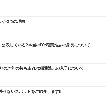
いた2つの理由
く公表している?本当のB'z稲葉浩志の身長について
りの才能の持ち主?B'z稲葉浩志の息子について
外せないスポットをご紹介します!!