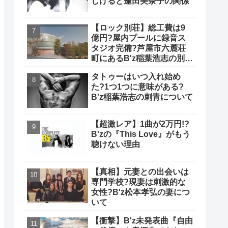
しげると蓬田美奈子の関係
【ロック別荘】総工費は9
億円?屋内プールに録音ス
タジオ完備?芦屋市六麓荘
町にあるB'z稲葉浩志の別荘
について
タトゥーはいつ入れ始め
た?1つ1つに意味がある?
B'z稲葉浩志の刺青について
【超激レア】1曲が2万円!?
B'zの『This Love』がもう
聴けない理由
【真相】元妻との出会いは
専門学校?現妻は刺激的な
女性?B'z松本孝弘の妻につ
いて
【衝撃】B'z未発表曲『自由