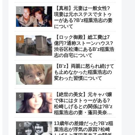
【真相】元妻は一般女性?
現妻は元ホステスでタトゥ
ーがある?B'z稲葉浩志の妻
について
【ロック御殿】総工費は7
億円?通称ストーンハウス?
渋谷区松濤にあるB'z稲葉浩
志の自宅について
【B'z】両親に怒られ続けて
も止めなかった稲葉浩志の
変わった習慣について
【絶世の美女】元キャバ嬢
で体にはタトゥーがある?
松崎しげるとの関係は?B'z
稲葉浩志の妻・蓬田美奈子
について
13歳年の差婚だった?B'z稲
葉浩志が浮気の原因?松崎