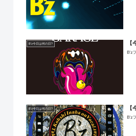
【
B'z今日は何の日?
B'
【
B'z今日は何の日?
B'