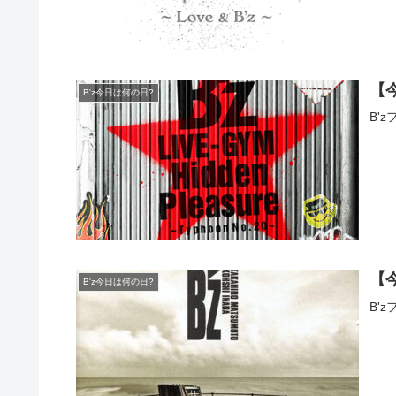
【
B'z今日は何の日?
B'
【
B'z今日は何の日?
B'