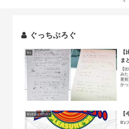
ぐっちぶろぐ
【
B'z
ま
【比
みた
更前
かった
【
B'z今日は何の日?
B'