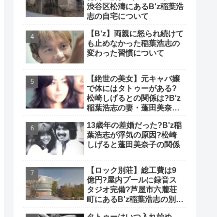
渋谷区松濤にあるB'z稲葉浩
志の自宅について
【B'z】両親に怒られ続けて
も止めなかった稲葉浩志の
変わった習慣について
【絶世の美女】元キャバ嬢
で体にはタトゥーがある?
松崎しげるとの関係は?B'z
稲葉浩志の妻・蓬田美奈子
について
13歳年の差婚だった?B'z稲
葉浩志が浮気の原因?松崎
しげると蓬田美奈子の関係
【ロック別荘】総工費は9
億円?屋内プールに録音ス
タジオ完備?芦屋市六麓荘
町にあるB'z稲葉浩志の別荘
について
タトゥーはいつ入れ始め