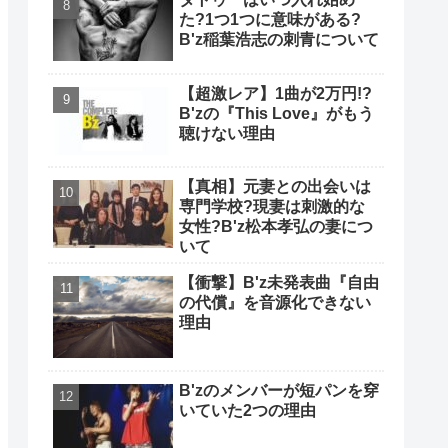
た?1つ1つに意味がある?
B'z稲葉浩志の刺青について
【超激レア】1曲が2万円!?
B'zの『This Love』がもう
聴けない理由
【真相】元妻との出会いは
専門学校?現妻は刺激的な
女性?B'z松本孝弘の妻につ
いて
【衝撃】B'z未発表曲『自由
の代償』を音源化できない
理由
B'zのメンバーが短パンを穿
いていた2つの理由