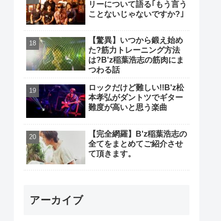
リーについて語る｢もう言う
ことないじゃないですか?｣
【驚異】いつから鍛え始め
た?筋力トレーニング方法
は?B'z稲葉浩志の筋肉にま
つわる話
ロックだけど難しい!!B'z松
本孝弘がダントツでギター
難度が高いと思う楽曲
【完全網羅】B'z稲葉浩志の
全てをまとめてご紹介させ
て頂きます。
アーカイブ