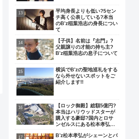
平均身長よりも低い?5セン
チ高く公表している?本当
のB'z稲葉浩志の身長につい
て
【子供】名前は『志門』?
父親譲りの才能の持ち主?
B'z稲葉浩志の息子について
横浜でB'zの聖地巡礼をする
なら外せないスポットをご
紹介します!!
【ロック御殿】総額5億円?
本当はハリウッドスターが
購入する豪邸?国内とロサ
ンゼルスにある松本孝弘の
自宅について
B’z松本孝弘がシェーンとバ