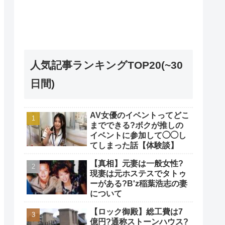
人気記事ランキングTOP20(~30
日間)
AV女優のイベントってどこ
までできる?ボクが推しの
イベントに参加して◯◯し
てしまった話【体験談】
【真相】元妻は一般女性?
現妻は元ホステスでタトゥ
ーがある?B'z稲葉浩志の妻
について
【ロック御殿】総工費は7
億円?通称ストーンハウス?