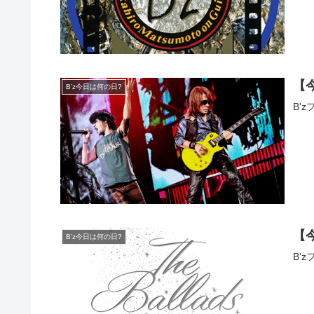
【
B'z今日は何の日?
B'
【
B'z今日は何の日?
B'