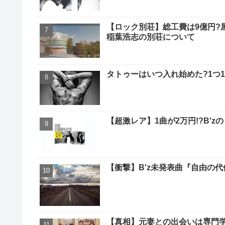
【ロック別荘】総工費は9億円?
稲葉浩志の別荘について
タトゥーはいつ入れ始めた?1つ1
【超激レア】1曲が2万円!?B'zの
【衝撃】B'z未発表曲『自由の
【真相】元妻との出会いは専門学