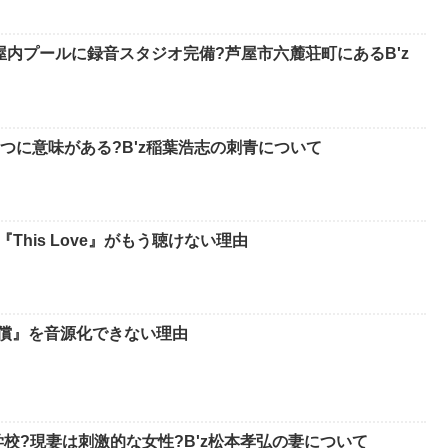
屋内プールに録音スタジオ完備?芦屋市六麓荘町にあるB'z
つに意味がある?B'z稲葉浩志の刺青について
『This Love』がもう聴けない理由
代償』を音源化できない理由
校?現妻は刺激的な女性?B'z松本孝弘の妻について