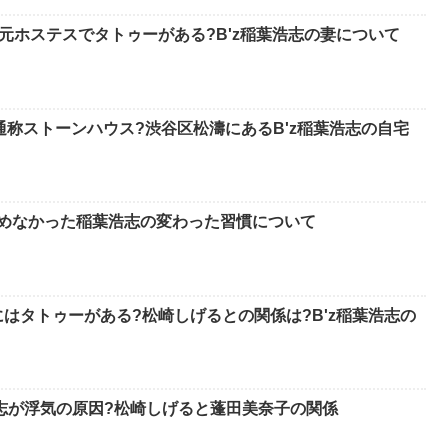
元ホステスでタトゥーがある?B'z稲葉浩志の妻について
通称ストーンハウス?渋谷区松濤にあるB'z稲葉浩志の自宅
止めなかった稲葉浩志の変わった習慣について
はタトゥーがある?松崎しげるとの関係は?B'z稲葉浩志の
浩志が浮気の原因?松崎しげると蓬田美奈子の関係