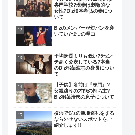
専門学校?現妻は刺激的な
女性?B'z松本孝弘の妻につ
いて
B'zのメンバーが短パンを穿
いていた2つの理由
平均身長よりも低い?5セン
チ高く公表している?本当
のB'z稲葉浩志の身長につい
て
【子供】名前は『志門』?
父親譲りの才能の持ち主?
B'z稲葉浩志の息子について
横浜でB'zの聖地巡礼をする
なら外せないスポットをご
紹介します!!