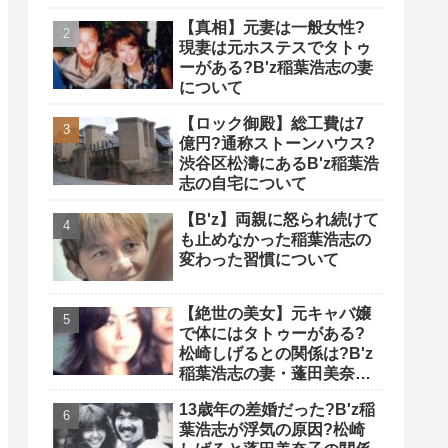
【真相】元妻は一般女性?
現妻は元ホステスでタトゥ
ーがある?B'z稲葉浩志の妻
について
【ロック御殿】総工費は7
億円?通称ストーンハウス?
渋谷区松濤にあるB'z稲葉浩
志の自宅について
【B'z】両親に怒られ続けて
も止めなかった稲葉浩志の
変わった習慣について
【絶世の美女】元キャバ嬢
で体にはタトゥーがある?
松崎しげるとの関係は?B'z
稲葉浩志の妻・蓬田美奈子
について
13歳年の差婚だった?B'z稲
葉浩志が浮気の原因?松崎