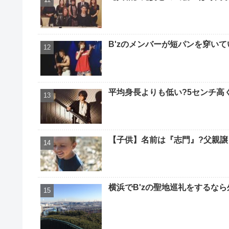
B'zのメンバーが短パンを穿いて
平均身長よりも低い?5センチ高
【子供】名前は『志門』?父親譲
横浜でB'zの聖地巡礼をするなら