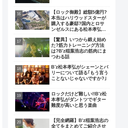
【ロック御殿】総額5億円?
本当はハリウッドスターが
購入する豪邸?国内とロサ
ンゼルスにある松本孝弘の
自宅について
【驚異】いつから鍛え始め
た?筋力トレーニング方法
は?B'z稲葉浩志の筋肉にま
つわる話
B’z松本孝弘がシェーンとバ
リーについて語る｢もう言う
ことないじゃないですか?｣
ロックだけど難しい!!B'z松
本孝弘がダントツでギター
難度が高いと思う楽曲
【完全網羅】B'z稲葉浩志の
全てをまとめてご紹介させ