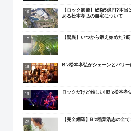
【ロック御殿】総額5億円?本当
ある松本孝弘の自宅について
【驚異】いつから鍛え始めた?筋
B’z松本孝弘がシェーンとバリ
ロックだけど難しい!!B'z松本
【完全網羅】B'z稲葉浩志の全