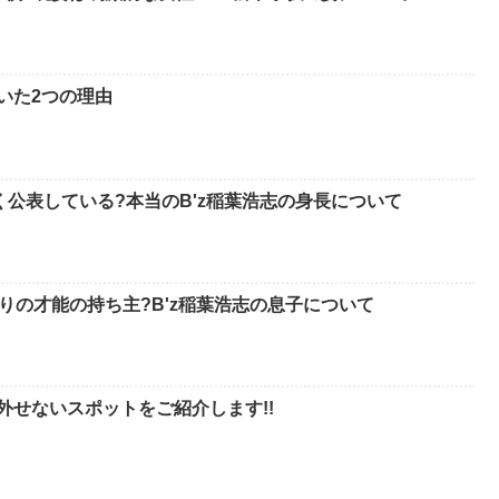
いた2つの理由
く公表している?本当のB'z稲葉浩志の身長について
りの才能の持ち主?B'z稲葉浩志の息子について
外せないスポットをご紹介します!!