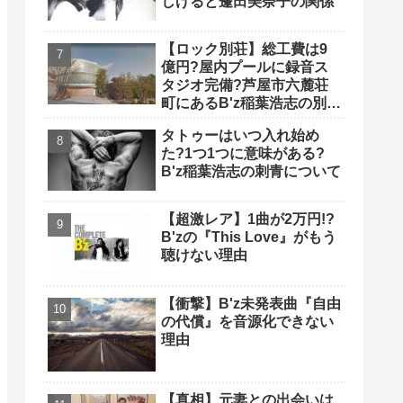
しげると蓬田美奈子の関係
【ロック別荘】総工費は9
億円?屋内プールに録音ス
タジオ完備?芦屋市六麓荘
町にあるB'z稲葉浩志の別荘
について
タトゥーはいつ入れ始め
た?1つ1つに意味がある?
B'z稲葉浩志の刺青について
【超激レア】1曲が2万円!?
B'zの『This Love』がもう
聴けない理由
【衝撃】B'z未発表曲『自由
の代償』を音源化できない
理由
【真相】元妻との出会いは