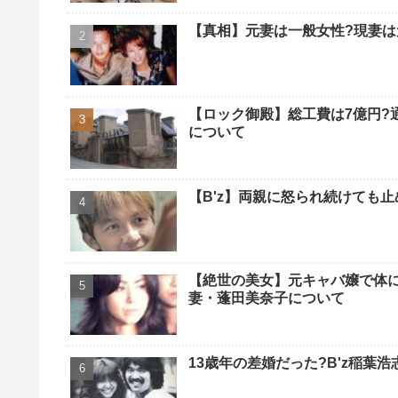
【真相】元妻は一般女性?現妻は
【ロック御殿】総工費は7億円?
について
【B'z】両親に怒られ続けても
【絶世の美女】元キャバ嬢で体に
妻・蓬田美奈子について
13歳年の差婚だった?B'z稲葉