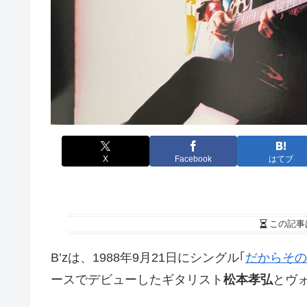
X
Facebook
はてブ
この記事
B’zは、1988年9月21日にシングル｢
だからその
ースでデビューしたギタリスト
松本孝弘
とヴ