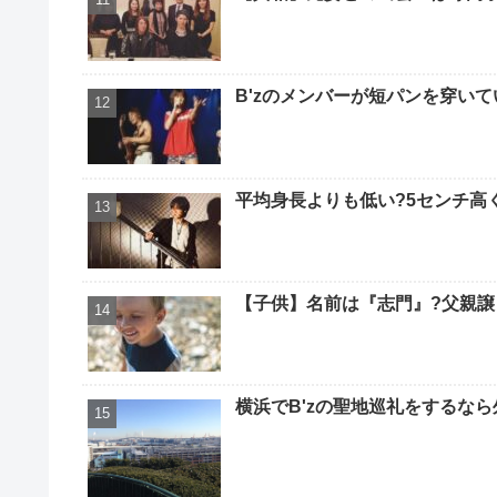
B'zのメンバーが短パンを穿いて
平均身長よりも低い?5センチ高
【子供】名前は『志門』?父親譲
横浜でB'zの聖地巡礼をするなら