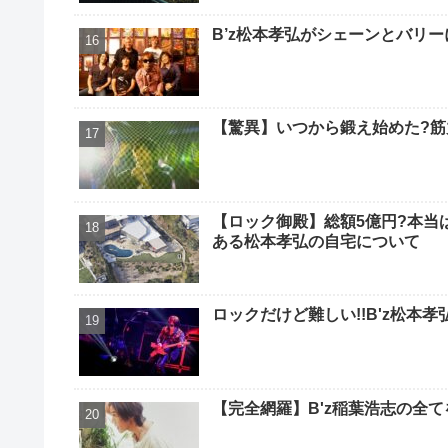
B’z松本孝弘がシェーンとバリ
【驚異】いつから鍛え始めた?筋
【ロック御殿】総額5億円?本当
ある松本孝弘の自宅について
ロックだけど難しい!!B'z松本
【完全網羅】B'z稲葉浩志の全