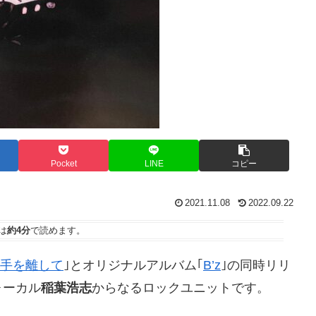
Pocket
LINE
コピー
2021.11.08
2022.09.22
は
約4分
で読めます。
手を離して
｣とオリジナルアルバム｢
B’z
｣の同時リリ
ォーカル
稲葉浩志
からなるロックユニットです。