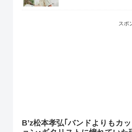
スポ
B’z松本孝弘｢バンドよりもカ