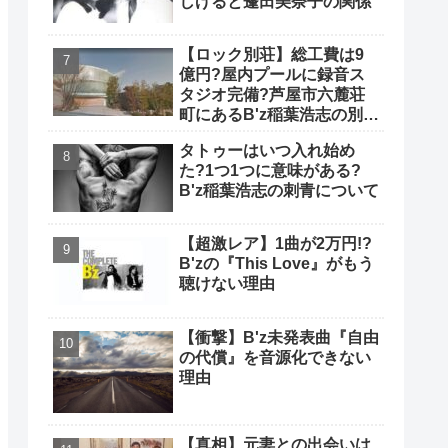
しげると蓬田美奈子の関係
【ロック別荘】総工費は9
億円?屋内プールに録音ス
タジオ完備?芦屋市六麓荘
町にあるB'z稲葉浩志の別荘
について
タトゥーはいつ入れ始め
た?1つ1つに意味がある?
B'z稲葉浩志の刺青について
【超激レア】1曲が2万円!?
B'zの『This Love』がもう
聴けない理由
【衝撃】B'z未発表曲『自由
の代償』を音源化できない
理由
【真相】元妻との出会いは