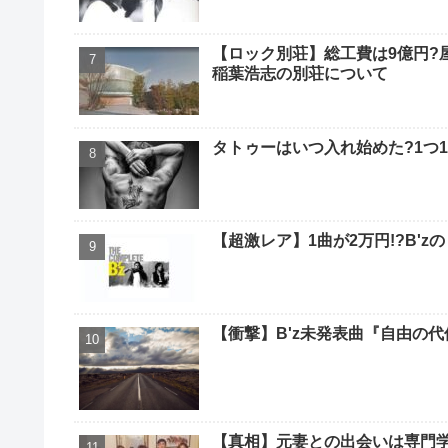
【ロック別荘】総工費は9億円?
稲葉浩志の別荘について
タトゥーはいつ入れ始めた?1つ1
【超激レア】1曲が2万円!?B'zの
【衝撃】B'z未発表曲『自由の
【真相】元妻との出会いは専門学