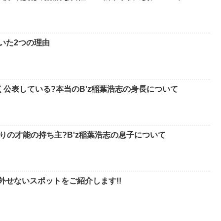
いた2つの理由
く公表している?本当のB'z稲葉浩志の身長について
りの才能の持ち主?B'z稲葉浩志の息子について
外せないスポットをご紹介します!!