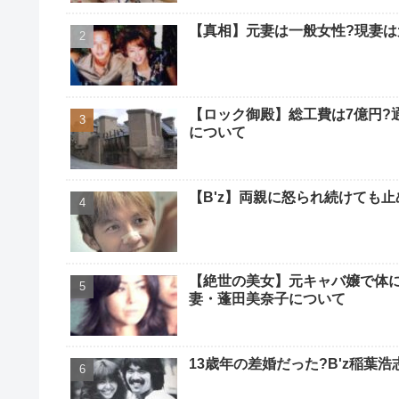
【真相】元妻は一般女性?現妻は
【ロック御殿】総工費は7億円?
について
【B'z】両親に怒られ続けても
【絶世の美女】元キャバ嬢で体に
妻・蓬田美奈子について
13歳年の差婚だった?B'z稲葉