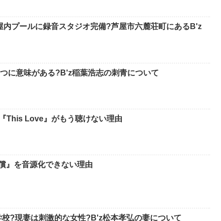
屋内プールに録音スタジオ完備?芦屋市六麓荘町にあるB'z
つに意味がある?B'z稲葉浩志の刺青について
『This Love』がもう聴けない理由
代償』を音源化できない理由
校?現妻は刺激的な女性?B'z松本孝弘の妻について