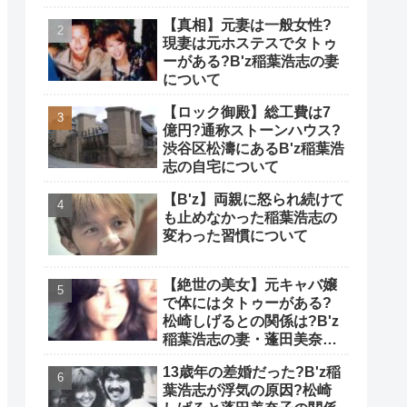
【真相】元妻は一般女性?
現妻は元ホステスでタトゥ
ーがある?B'z稲葉浩志の妻
について
【ロック御殿】総工費は7
億円?通称ストーンハウス?
渋谷区松濤にあるB'z稲葉浩
志の自宅について
【B'z】両親に怒られ続けて
も止めなかった稲葉浩志の
変わった習慣について
【絶世の美女】元キャバ嬢
で体にはタトゥーがある?
松崎しげるとの関係は?B'z
稲葉浩志の妻・蓬田美奈子
について
13歳年の差婚だった?B'z稲
葉浩志が浮気の原因?松崎