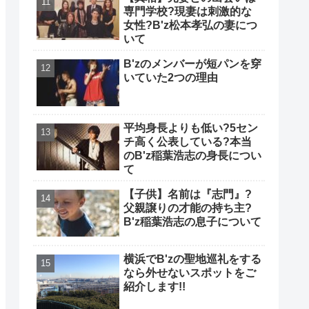
専門学校?現妻は刺激的な
女性?B'z松本孝弘の妻につ
いて
B'zのメンバーが短パンを穿
いていた2つの理由
平均身長よりも低い?5セン
チ高く公表している?本当
のB'z稲葉浩志の身長につい
て
【子供】名前は『志門』?
父親譲りの才能の持ち主?
B'z稲葉浩志の息子について
横浜でB'zの聖地巡礼をする
なら外せないスポットをご
紹介します!!