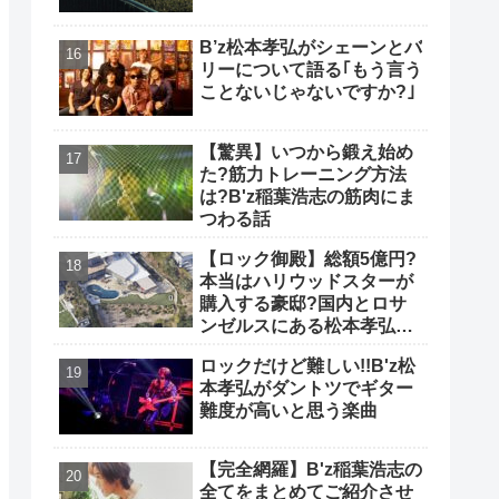
B’z松本孝弘がシェーンとバ
リーについて語る｢もう言う
ことないじゃないですか?｣
【驚異】いつから鍛え始め
た?筋力トレーニング方法
は?B'z稲葉浩志の筋肉にま
つわる話
【ロック御殿】総額5億円?
本当はハリウッドスターが
購入する豪邸?国内とロサ
ンゼルスにある松本孝弘の
自宅について
ロックだけど難しい!!B'z松
本孝弘がダントツでギター
難度が高いと思う楽曲
【完全網羅】B'z稲葉浩志の
全てをまとめてご紹介させ