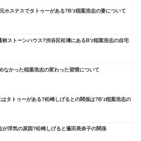
元ホステスでタトゥーがある?B'z稲葉浩志の妻について
通称ストーンハウス?渋谷区松濤にあるB'z稲葉浩志の自宅
止めなかった稲葉浩志の変わった習慣について
はタトゥーがある?松崎しげるとの関係は?B'z稲葉浩志の
浩志が浮気の原因?松崎しげると蓬田美奈子の関係