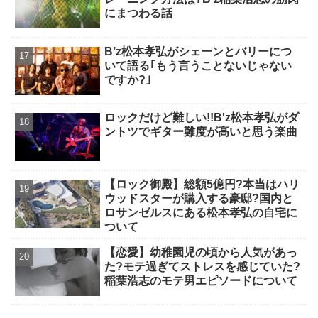
にまつわる話
B’z松本孝弘がシェーンとバリーにつ
いて語る｢もう言うことないじゃない
ですか?｣
ロックだけど難しい!!B'z松本孝弘がダ
ントツでギター難度が高いと思う楽曲
【ロック御殿】総額5億円?本当はハリ
ウッドスターが購入する豪邸?国内と
ロサンゼルスにある松本孝弘の自宅に
ついて
【恋愛】幼稚園児の頃から人気があっ
た?モテ過ぎてストレスを感じていた?
稲葉浩志のモテ男エピソードについて