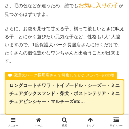
お気に入りの子
さ、毛の色などが違うため、誰でも
が
見つかるはずですよ。
さらに、お腹を見せて甘える子、構って欲しいときに吠え
る子、とにかく遊びたい元気な子など、性格も1人1人違
いますので、1度保護犬パーク長居店さんに行くだけで、
たくさんの個性豊かなワンちゃんと出会うことが出来ま
す。
保護犬パーク長居店さんで募集していたメンバーの犬種
ロングコートチワワ・トイプードル・シーズー・ミニ
チュアダックスフンド・柴犬・ボストンテリア・ミニ
チュアピンシャー・マルチーズetc…
メニュー
ホーム
検索
トップ
サイドバー