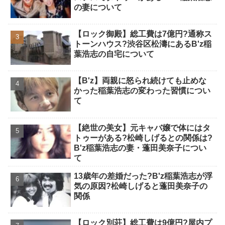
の妻について
【ロック御殿】総工費は7億円?通称ス
トーンハウス?渋谷区松濤にあるB'z稲
葉浩志の自宅について
【B'z】両親に怒られ続けても止めな
かった稲葉浩志の変わった習慣につい
て
【絶世の美女】元キャバ嬢で体にはタ
トゥーがある?松崎しげるとの関係は?
B'z稲葉浩志の妻・蓬田美奈子につい
て
13歳年の差婚だった?B'z稲葉浩志が浮
気の原因?松崎しげると蓬田美奈子の
関係
【ロック別荘】総工費は9億円?屋内プ