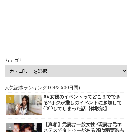
カテゴリー
人気記事ランキングTOP20(30日間)
AV女優のイベントってどこまででき
る?ボクが推しのイベントに参加して
◯◯してしまった話【体験談】
【真相】元妻は一般女性?現妻は元ホ
ステスでタトゥーがある?B'z稲葉浩志