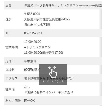
店名
保護犬パーク長居店&トリミングサロンwanwanwan長居店
〒558-0004
住所
大阪府大阪市住吉区長居東4-11-5
日の出ビル地下1階
TEL
06-6115-8611
12:00~20:00
営業時間
●トリミングサロン
11:00~20:00(最終受付17:00)
定休日
年中無休
入場料
990円(税込)
アクセス
地下鉄御堂筋線 長居駅から徒歩2分
スクロールできます
なし
駐車場
※近隣に有料コインパーキングあり
わんこ同伴
同伴OK