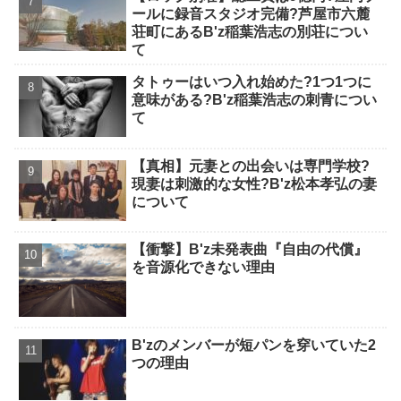
ールに録音スタジオ完備?芦屋市六麓
荘町にあるB'z稲葉浩志の別荘につい
て
タトゥーはいつ入れ始めた?1つ1つに
意味がある?B'z稲葉浩志の刺青につい
て
【真相】元妻との出会いは専門学校?
現妻は刺激的な女性?B'z松本孝弘の妻
について
【衝撃】B'z未発表曲『自由の代償』
を音源化できない理由
B'zのメンバーが短パンを穿いていた2
つの理由