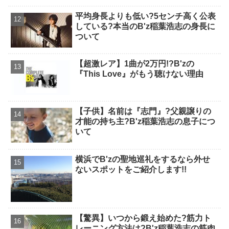
平均身長よりも低い?5センチ高く公表
している?本当のB'z稲葉浩志の身長に
ついて
【超激レア】1曲が2万円!?B'zの
『This Love』がもう聴けない理由
【子供】名前は『志門』?父親譲りの
才能の持ち主?B'z稲葉浩志の息子につ
いて
横浜でB'zの聖地巡礼をするなら外せ
ないスポットをご紹介します!!
【驚異】いつから鍛え始めた?筋力ト
レーニング方法は?B'z稲葉浩志の筋肉