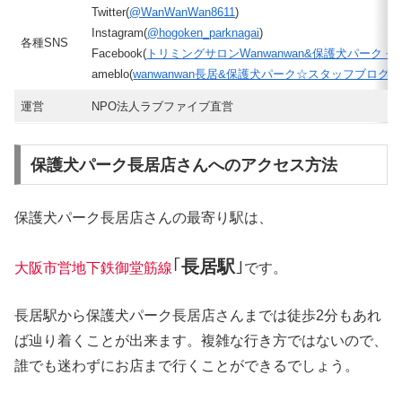
Twitter(
@WanWanWan8611
)
Instagram(
@hogoken_parknagai
)
各種SNS
Facebook(
トリミングサロンWanwanwan&保護犬パーク 長
ameblo(
wanwanwan長居&保護犬パーク☆スタッフブログ
)
運営
NPO法人ラブファイブ直営
保護犬パーク長居店さんへのアクセス方法
保護犬パーク長居店さんの最寄り駅は、
｢
長居駅
｣
大阪市営地下鉄御堂筋線
です。
長居駅から保護犬パーク長居店さんまでは徒歩2分もあれ
ば辿り着くことが出来ます。複雑な行き方ではないので、
誰でも迷わずにお店まで行くことができるでしょう。