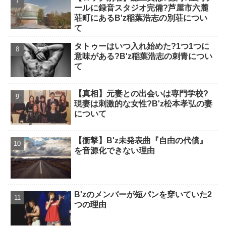
ールに録音スタジオ完備?芦屋市六麓
荘町にあるB'z稲葉浩志の別荘につい
て
タトゥーはいつ入れ始めた?1つ1つに
意味がある?B'z稲葉浩志の刺青につい
て
【真相】元妻との出会いは専門学校?
現妻は刺激的な女性?B'z松本孝弘の妻
について
【衝撃】B'z未発表曲『自由の代償』
を音源化できない理由
B'zのメンバーが短パンを穿いていた2
つの理由