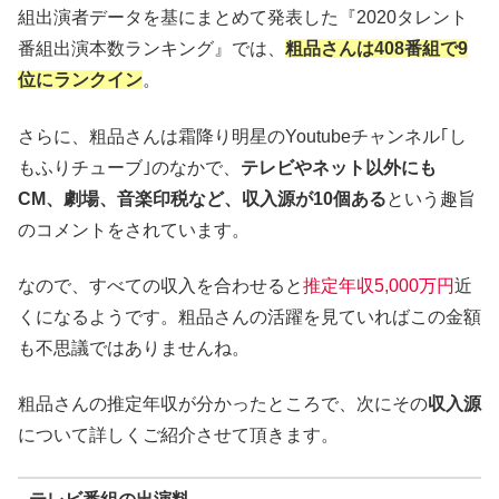
組出演者データを基にまとめて発表した『2020タレント
番組出演本数ランキング』では、
粗品さんは408番組で9
位にランクイン
。
さらに、粗品さんは霜降り明星のYoutubeチャンネル｢し
もふりチューブ｣のなかで、
テレビやネット以外にも
CM、劇場、音楽印税など、収入源が10個ある
という趣旨
のコメントをされています。
なので、すべての収入を合わせると
推定年収5,000万円
近
くになるようです。粗品さんの活躍を見ていればこの金額
も不思議ではありませんね。
粗品さんの推定年収が分かったところで、次にその
収入源
について詳しくご紹介させて頂きます。