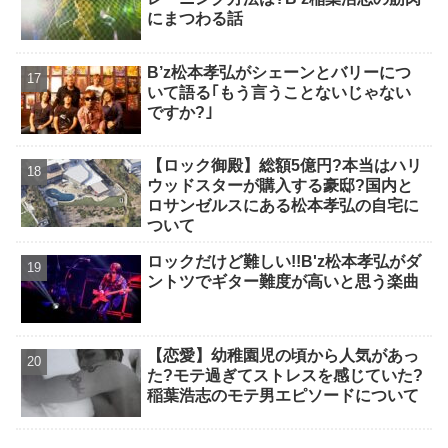
にまつわる話
B’z松本孝弘がシェーンとバリーにつ
いて語る｢もう言うことないじゃない
ですか?｣
【ロック御殿】総額5億円?本当はハリ
ウッドスターが購入する豪邸?国内と
ロサンゼルスにある松本孝弘の自宅に
ついて
ロックだけど難しい!!B'z松本孝弘がダ
ントツでギター難度が高いと思う楽曲
【恋愛】幼稚園児の頃から人気があっ
た?モテ過ぎてストレスを感じていた?
稲葉浩志のモテ男エピソードについて