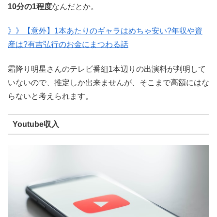
10分の1程度
なんだとか。
》》【意外】1本あたりのギャラはめちゃ安い?年収や資
産は?有吉弘行のお金にまつわる話
霜降り明星さんのテレビ番組1本辺りの出演料が判明して
いないので、推定しか出来ませんが、そこまで高額にはな
らないと考えられます。
Youtube収入