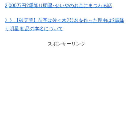
2,000万円?霜降り明星･せいやのお金にまつわる話
》》【破天荒】苗字は佐々木?芸名を作った理由は?霜降
り明星 粗品の本名について
スポンサーリンク