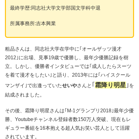
最終学歴:同志社大学文学部国文学科中退
所属事務所:吉本興業
粗品さんは、同志社大学在学中に｢オールザッツ漫才
2012｣に出場、見事19歳で優勝し、最年少優勝記録を樹
立。しかし、優勝者インタビューでは｢成人したらスーツ
を着て漫才をしたい｣と語り、2013年には｢ハイスクール
｢
霜降り明星
｣
マンザイ｣で出逢っていた
せいや
さんと
を
結成されました。
その後、霜降り明星さんは｢M-1グランプリ2018｣最年少優
勝、Youtubeチャンネル登録者数150万人突破、現在もレ
ギュラー番組を16本抱える超人気お笑い芸人として活躍
されています。