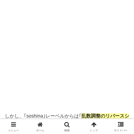
しかし、｢soshina｣レーベルからは｢
乱数調整のリバースシ
ンデレラ
｣｢
怪獣少女は火を吹かない
｣を含む計10曲しかリ
メニュー
ホーム
検索
トップ
サイドバー
リースされていないので、まだ大きな収益には繋がっては