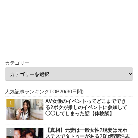
カテゴリー
人気記事ランキングTOP20(30日間)
AV女優のイベントってどこまででき
る?ボクが推しのイベントに参加して
◯◯してしまった話【体験談】
【真相】元妻は一般女性?現妻は元ホ
ステスでタトゥーがある?B'z稲葉浩志