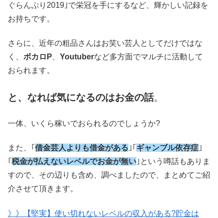
ぐらんぷり2019｣で栄冠を手にするなど、輝かしい記録を
お持ちです。
さらに、近年の粗品さんはお笑い芸人としてだけではな
く、
ボカロP
、
Youtuber
など多方面でマルチに活動して
おられます。
と、なれば気になるのはお金の話
。
一体、いくら稼いでおられるのでしょうか?
また、｢
借金芸人よりも借金がある
｣｢
ギャンブル依存症
｣
｢
税金が払えないレベルでお金が無い
｣という噂話もありま
すので、その辺りも含め、調べましたので、まとめてご紹
介させて頂きます。
》》【堅実】使い切れないレベルの収入がある?貯金は