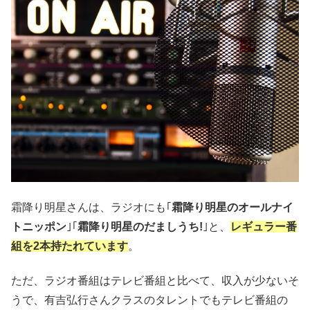
霜降り明星さんは、ラジオにも｢
霜降り明星のオールナイ
トニッポン
｣｢
霜降り明星のだましうち!
｣と、
レギュラー番
組を2本持たれています
。
ただ、ラジオ番組はテレビ番組と比べて、収入が少ないそ
うで、有吉弘行さんクラスのタレントでもテレビ番組の