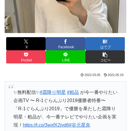
X
Facebook
はてブ
Pocket
LINE
コピー
2022.03.05
2022.05.19
✨無料配信✨
#霜降り明星
#粗品
が今一番やりたい
企画TV 〜 R-1ぐらんぷり2019優勝者特番〜
「R-1ぐらんぷり2019」で優勝を果たした霜降り
明星・粗品が、今一番テレビでやりたい企画を実
現！
https://t.co/3wxfX2jvd6
#谷元星奈