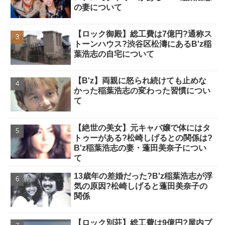
の妻について
【ロック御殿】総工費は7億円?通称ス
トーンハウス?渋谷区松濤にあるB'z稲
葉浩志の自宅について
【B'z】両親に怒られ続けても止めな
かった稲葉浩志の変わった習慣につい
て
【絶世の美女】元キャバ嬢で体にはタ
トゥーがある?松崎しげるとの関係は?
B'z稲葉浩志の妻・蓬田美奈子につい
て
13歳年の差婚だった?B'z稲葉浩志が浮
気の原因?松崎しげると蓬田美奈子の
関係
【ロック別荘】総工費は9億円?屋内プ