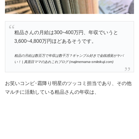
粗品さんの月給は300~400万円、年収でいうと
3,600~4,800万円ほどあるそうです。
粗品の月給は数百万で年収は数千万？ギャンブル好きで金銭感覚がヤバ
い！ | 真面目ママのあれこれブログ (majimemama-smileikuji.com)
お笑いコンビ･霜降り明星のツッコミ担当であり、その他
マルチに活動している粗品さんの年収は、