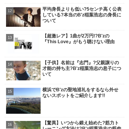
平均身長よりも低い?5センチ高く公表
している?本当のB'z稲葉浩志の身長に
ついて
【超激レア】1曲が2万円!?B'zの
『This Love』がもう聴けない理由
【子供】名前は『志門』?父親譲りの
才能の持ち主?B'z稲葉浩志の息子につ
いて
横浜でB'zの聖地巡礼をするなら外せ
ないスポットをご紹介します!!
【驚異】いつから鍛え始めた?筋力ト
レーニング方法は?B'z稲葉浩志の筋肉