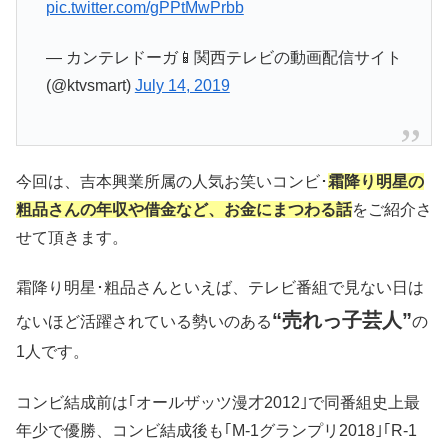
pic.twitter.com/gPPtMwPrbb
— カンテレドーガ📱関西テレビの動画配信サイト
(@ktvsmart)
July 14, 2019
今回は、吉本興業所属の人気お笑いコンビ･
霜降り明星の
粗品さんの年収や借金など、お金にまつ
わる話
をご紹介さ
せて頂きます。
霜降り明星･粗品さんといえば、テレビ番組で見ない日は
“売れっ子芸人”
ないほど活躍されている勢いのある
の
1人です。
コンビ結成前は｢オールザッツ漫才2012｣で同番組史上最
年少で優勝、コンビ結成後も｢M-1グランプリ2018｣｢R-1