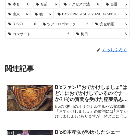
本名
6
名前
6
アクセス方法
6
当選
6
由来
6
喉
6
BzSHOWCASE2020-5ERAS8820-
6
RISKY
6
ツアーロゴマーク
6
完全網羅
6
コンサート
6
梅田
6
ぐっちぶろぐ
関連記事
B’zファン｢”おでかけしましょ”は
B'z
どこにおでかけしているのです
か?｣その質問を受けた稲葉浩志の
回答
B'zの7枚目のオリジナルアルバム収録曲
『おでかけしましょ』の歌詞には｢おでか
けしましょ｣とありますが一体どこに向か
っているんでしょう。そのことについて
B'zの楽曲の歌詞を担当している稲葉浩志
さんが答えておられましたのでご紹介さ
B’z松本孝弘が明かしたシェー
B'z