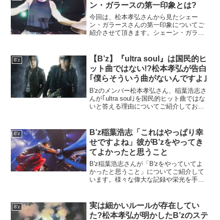
せて頂きます。
ン・ガラースの第一印象とは?
今回は、松本孝弘さんから見たシェー
ン・ガラースさんの第一印象についてご
紹介させて頂きます。シェーン・ガラー
スさんと言えば、2002年から約17年間に
わたりB’zのサポートドラマーを務められ
たドラマーですが、最初から関係は良好
【B’z】『ultra soul』は国民的ヒ
B'z
だったのでしょうか?
ット曲ではない!?松本孝弘が告白
｢僕らそういう曲がないんですよ｣
B'zのメンバー松本孝弘さん、稲葉浩志さ
んが｢ultra soul｣を国民的ヒット曲ではな
いと答える理由についてご紹介しており
ます。宜しければご覧ください。
B’z稲葉浩志「これはやっぱり幸
B'z
せですよね」彼がB’zをやってき
てよかったと思うこと
B'z稲葉浩志さんが「B'zをやっていてよ
かったと思うこと」についてご紹介して
います。様々な偉大な記録や栄光を手に
された彼がB'zをやっていて良かったと思
うことは一体どんなことなのでしょう
か。興味のある方は宜しければご覧くだ
実は細かいルールが存在してい
B'z
さい。
た?松本孝弘が明かしたB’zのステ