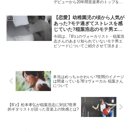
デビューから20年間音楽界のトップを走
り続けてきた裏ではこんな努力をされて
いました。
【恋愛】幼稚園児の頃から人気が
B'z
あった?モテ過ぎてストレスを感
じていた?稲葉浩志のモテ男エピ
ソードについて
今回は、｢B'z｣のヴォーカリスト・稲葉浩
志さんのあまり知られていないモテ男エ
ピソードについてご紹介させて頂きま
す。男としての魅力を全て持っていると
言っても過言ではない稲葉浩志さんのモ
テる男エピソードはレベルが違いまし
た....
本当はめっちゃかわいい?世間のイメージ
は間違っている?B’zヴォーカル 稲葉さん
について
【B’z】松本孝弘が稲葉浩志に対抗?世界
的ギタリストが語った音楽上の快感とは?