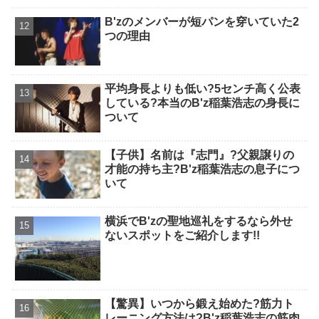
B'zのメンバーが短パンを穿いていた2
つの理由
平均身長よりも低い?5センチ高く公表
している?本当のB'z稲葉浩志の身長に
ついて
【子供】名前は『志門』?父親譲りの
才能の持ち主?B'z稲葉浩志の息子につ
いて
横浜でB'zの聖地巡礼をするなら外せ
ないスポットをご紹介します!!
【驚異】いつから鍛え始めた?筋力ト
レーニング方法は?B'z稲葉浩志の筋肉