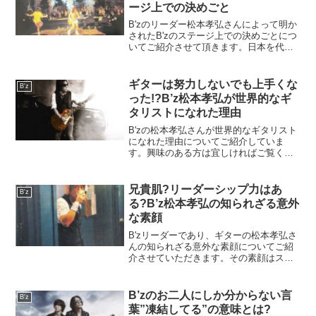
ージ上での決めごと
B'zのリーダー松本孝弘さんによって明か
されたB'zのステージ上での決めごとにつ
いてご紹介させて頂きます。日本を代表
するロック・ユニットにはどんなステー
ジ上での決めごとがあったのでしょうか?
気になる方は宜しければご覧下さい。
ギターは努力しないでも上手くな
B'z
った!?B’z松本孝弘が世界的なギ
タリストになれた理由
B'zの松本孝弘さんが世界的なギタリスト
になれた理由についてご紹介していま
す。興味のある方は宜しければご覧くだ
さい。
兄貴肌?リーダーシップ力はあ
B'z
る?B’z松本孝弘の知られざる意外
な素顔
B'zリーダーであり、ギターの松本孝弘さ
んの知られざる意外な素顔についてご紹
介させていただきます。その素顔はステ
ージ上で圧倒的なパフォーマンスをする
姿からはとても想像できないものです
が、松本さんの魅力の一つなのでぜひ知
B’zのお二人にしか分からない言
B'z
ってもらいたいです。
葉”凍結してる”の意味とは?