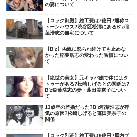
の妻について
【ロック御殿】総工費は7億円?通称ス
トーンハウス?渋谷区松濤にあるB'z稲
葉浩志の自宅について
【B'z】両親に怒られ続けても止めな
かった稲葉浩志の変わった習慣につい
て
【絶世の美女】元キャバ嬢で体にはタ
トゥーがある?松崎しげるとの関係は?
B'z稲葉浩志の妻・蓬田美奈子につい
て
13歳年の差婚だった?B'z稲葉浩志が浮
気の原因?松崎しげると蓬田美奈子の
関係
【ロック別荘】総工費は9億円?屋内プ