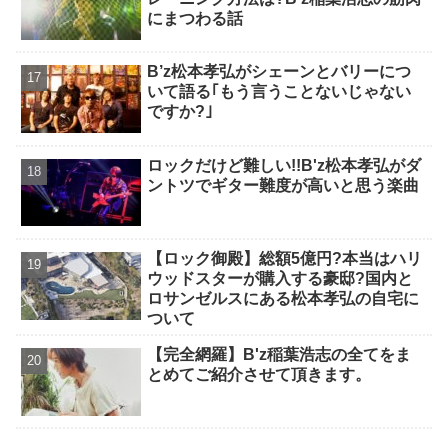
にまつわる話
B’z松本孝弘がシェーンとバリーにつ
いて語る｢もう言うことないじゃない
ですか?｣
ロックだけど難しい!!B'z松本孝弘がダ
ントツでギター難度が高いと思う楽曲
【ロック御殿】総額5億円?本当はハリ
ウッドスターが購入する豪邸?国内と
ロサンゼルスにある松本孝弘の自宅に
ついて
【完全網羅】B'z稲葉浩志の全てをま
とめてご紹介させて頂きます。