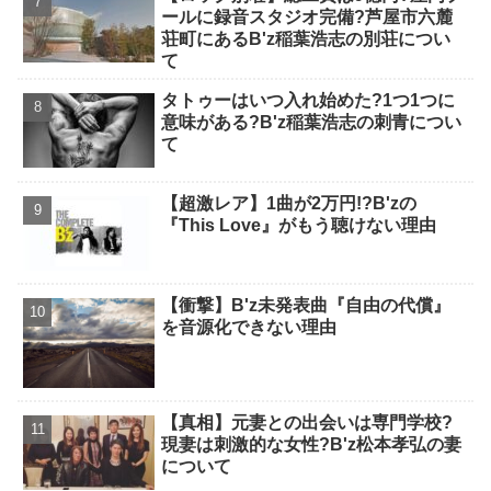
ールに録音スタジオ完備?芦屋市六麓
荘町にあるB'z稲葉浩志の別荘につい
て
タトゥーはいつ入れ始めた?1つ1つに
意味がある?B'z稲葉浩志の刺青につい
て
【超激レア】1曲が2万円!?B'zの
『This Love』がもう聴けない理由
【衝撃】B'z未発表曲『自由の代償』
を音源化できない理由
【真相】元妻との出会いは専門学校?
現妻は刺激的な女性?B'z松本孝弘の妻
について