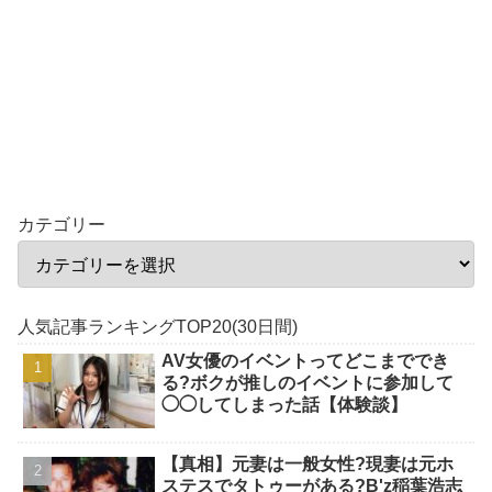
カテゴリー
人気記事ランキングTOP20(30日間)
AV女優のイベントってどこまででき
る?ボクが推しのイベントに参加して
◯◯してしまった話【体験談】
【真相】元妻は一般女性?現妻は元ホ
ステスでタトゥーがある?B'z稲葉浩志