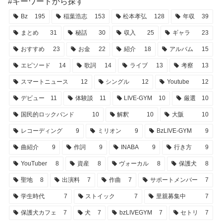
#キーワードから探す
Bz
195
稲葉浩志
153
松本孝弘
128
年収
39
まとめ
31
秘話
30
収入
25
ギャラ
23
おすすめ
23
お金
22
紹介
18
アルバム
15
エピソード
14
歌詞
14
ライブ
13
考察
13
スマートニュース
12
シングル
12
Youtube
12
デビュー
11
体験談
11
LIVE-GYM
10
厳選
10
国民的ロックバンド
10
解釈
10
大阪
10
レコーディング
9
ミリオン
9
BzLIVE-GYM
9
曲紹介
9
作詞
9
INABA
9
行き方
9
YouTuber
8
資産
8
ヴォーカル
8
保護犬
8
聖地
8
出演料
7
作曲
7
サポートメンバー
7
学生時代
7
ストイック
7
里親募集中
7
保護犬カフェ
7
犬
7
bzLIVEGYM
7
セトリ
7