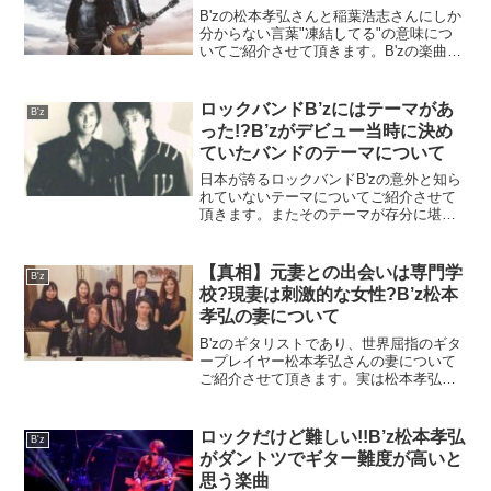
B'zの松本孝弘さんと稲葉浩志さんにしか
分からない言葉"凍結してる"の意味につ
いてご紹介させて頂きます。B'zの楽曲制
作において使われる言葉なので、ファン
なら言葉の意味を知っておきたいはずで
す。簡単にまとめているので宜しければ
ロックバンドB’zにはテーマがあ
B'z
ご覧ください。
った!?B’zがデビュー当時に決め
ていたバンドのテーマについて
日本が誇るロックバンドB'zの意外と知ら
れていないテーマについてご紹介させて
頂きます。またそのテーマが存分に堪能
できる作品もご紹介しておりますので、
興味のある方は宜しければご覧くださ
い。
【真相】元妻との出会いは専門学
B'z
校?現妻は刺激的な女性?B’z松本
孝弘の妻について
B'zのギタリストであり、世界屈指のギタ
ープレイヤー松本孝弘さんの妻について
ご紹介させて頂きます。実は松本孝弘さ
んには離婚経験があるのですが、再婚も
されており結婚生活は今年で28年目を迎
えます一体、前妻と現在の奥さんはどん
ロックだけど難しい!!B’z松本孝弘
B'z
な人なんでしょうか。
がダントツでギター難度が高いと
思う楽曲