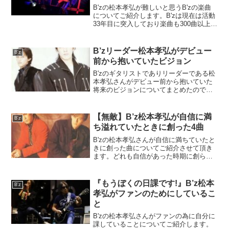
B'zの松本孝弘が難しいと思うB'zの楽曲
についてご紹介します。B'zは現在は活動
33年目に突入しており楽曲も300曲以上あ
りますが、そのなかでもダントツに難し
い曲があるそうです。
B’zリーダー松本孝弘がデビュー
B'z
前から抱いていたビジョン
B'zのギタリストでありリーダーである松
本孝弘さんがデビュー前から抱いていた
将来のビジョンについてまとめたので詳
しくご紹介します。
【無敵】B’z松本孝弘が自信に満
B'z
ち溢れていたときに創った4曲
B'zの松本孝弘さんが自信に満ちていたと
きに創った曲についてご紹介させて頂き
ます。どれも自信があった時期に創られ
たんだと納得の出来る曲なので宜しけれ
ばご覧ください。
『もうぼくの日課です!』B’z松本
B'z
孝弘がファンのためにしているこ
と
B'zの松本孝弘さんがファンの為に自分に
課していることについてご紹介します。