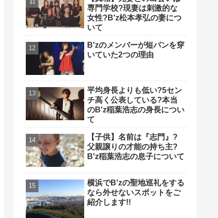
専門学校?現妻は刺激的な
女性?B'z松本孝弘の妻につ
いて
B'zのメンバーが短パンを穿
いていた2つの理由
平均身長よりも低い?5セン
チ高く公表している?本当
のB'z稲葉浩志の身長につい
て
【子供】名前は『志門』?
父親譲りの才能の持ち主?
B'z稲葉浩志の息子について
横浜でB'zの聖地巡礼をする
なら外せないスポットをご
紹介します!!