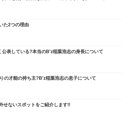
いた2つの理由
く公表している?本当のB'z稲葉浩志の身長について
りの才能の持ち主?B'z稲葉浩志の息子について
外せないスポットをご紹介します!!