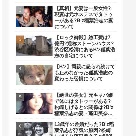
【真相】元妻は一般女性?
現妻は元ホステスでタトゥ
ーがある?B'z稲葉浩志の妻
について
【ロック御殿】総工費は7
億円?通称ストーンハウス?
渋谷区松濤にあるB'z稲葉浩
志の自宅について
【B'z】両親に怒られ続けて
も止めなかった稲葉浩志の
変わった習慣について
【絶世の美女】元キャバ嬢
で体にはタトゥーがある?
松崎しげるとの関係は?B'z
稲葉浩志の妻・蓬田美奈子
について
13歳年の差婚だった?B'z稲
葉浩志が浮気の原因?松崎