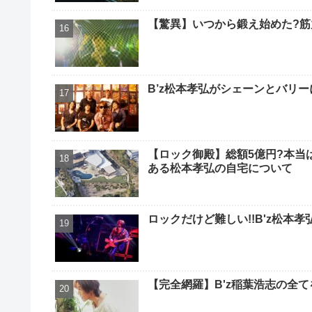
【驚異】いつから鍛え始めた?筋
B’z松本孝弘がシェーンとバリ
【ロック御殿】総額5億円?本当
ある松本孝弘の自宅について
ロックだけど難しい!!B'z松本
【完全網羅】B'z稲葉浩志の全