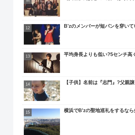
B'zのメンバーが短パンを穿いて
平均身長よりも低い?5センチ高
【子供】名前は『志門』?父親譲
横浜でB'zの聖地巡礼をするなら