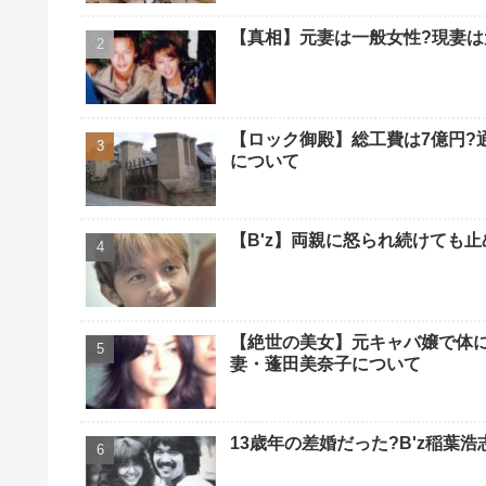
【真相】元妻は一般女性?現妻は
【ロック御殿】総工費は7億円?
について
【B'z】両親に怒られ続けても
【絶世の美女】元キャバ嬢で体に
妻・蓬田美奈子について
13歳年の差婚だった?B'z稲葉