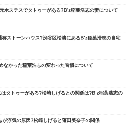
元ホステスでタトゥーがある?B'z稲葉浩志の妻について
通称ストーンハウス?渋谷区松濤にあるB'z稲葉浩志の自宅
止めなかった稲葉浩志の変わった習慣について
はタトゥーがある?松崎しげるとの関係は?B'z稲葉浩志の
浩志が浮気の原因?松崎しげると蓬田美奈子の関係