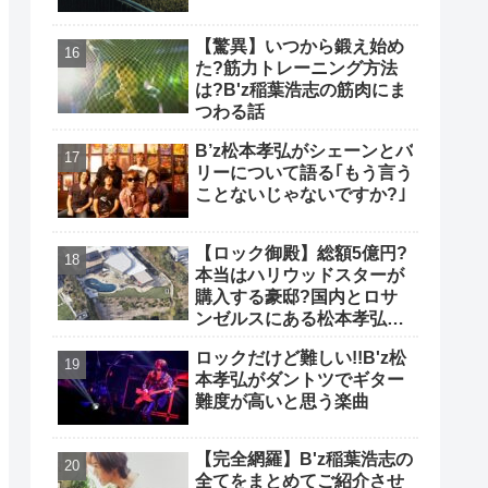
【驚異】いつから鍛え始め
た?筋力トレーニング方法
は?B'z稲葉浩志の筋肉にま
つわる話
B’z松本孝弘がシェーンとバ
リーについて語る｢もう言う
ことないじゃないですか?｣
【ロック御殿】総額5億円?
本当はハリウッドスターが
購入する豪邸?国内とロサ
ンゼルスにある松本孝弘の
自宅について
ロックだけど難しい!!B'z松
本孝弘がダントツでギター
難度が高いと思う楽曲
【完全網羅】B'z稲葉浩志の
全てをまとめてご紹介させ