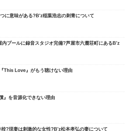
つに意味がある?B'z稲葉浩志の刺青について
屋内プールに録音スタジオ完備?芦屋市六麓荘町にあるB'z
『This Love』がもう聴けない理由
代償』を音源化できない理由
校?現妻は刺激的な女性?B'z松本孝弘の妻について