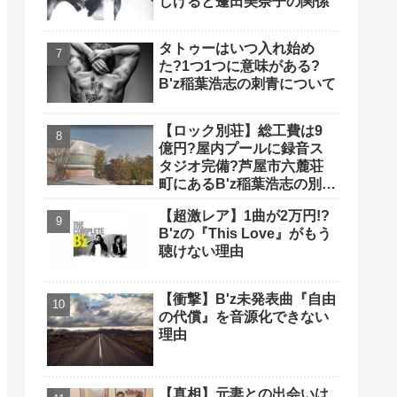
しげると蓬田美奈子の関係
タトゥーはいつ入れ始め
た?1つ1つに意味がある?
B'z稲葉浩志の刺青について
【ロック別荘】総工費は9
億円?屋内プールに録音ス
タジオ完備?芦屋市六麓荘
町にあるB'z稲葉浩志の別荘
について
【超激レア】1曲が2万円!?
B'zの『This Love』がもう
聴けない理由
【衝撃】B'z未発表曲『自由
の代償』を音源化できない
理由
【真相】元妻との出会いは