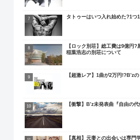
タトゥーはいつ入れ始めた?1つ1
【ロック別荘】総工費は9億円?
稲葉浩志の別荘について
【超激レア】1曲が2万円!?B'zの
【衝撃】B'z未発表曲『自由の
【真相】元妻との出会いは専門学