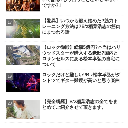
ですか?｣
【驚異】いつから鍛え始めた?筋力ト
レーニング方法は?B'z稲葉浩志の筋肉
にまつわる話
【ロック御殿】総額5億円?本当はハリ
ウッドスターが購入する豪邸?国内と
ロサンゼルスにある松本孝弘の自宅に
ついて
ロックだけど難しい!!B'z松本孝弘がダ
ントツでギター難度が高いと思う楽曲
【完全網羅】B'z稲葉浩志の全てをま
とめてご紹介させて頂きます。