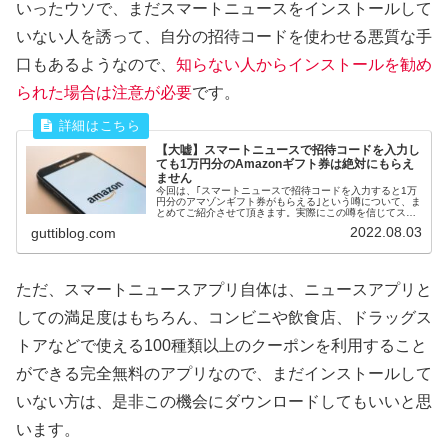
いったウソで、まだスマートニュースをインストールして
いない人を誘って、自分の招待コードを使わせる悪質な手
口もあるようなので、
知らない人からインストールを勧め
られた場合は注意が必要
です。
【大嘘】スマートニュースで招待コードを入力し
ても1万円分のAmazonギフト券は絶対にもらえ
ません
今回は、｢スマートニュースで招待コードを入力すると1万
円分のアマゾンギフト券がもらえる｣という噂について、ま
とめてご紹介させて頂きます。実際にこの噂を信じてスマ
ートニュースをダウンロードされた方もいるそうですが、
2022.08.03
guttiblog.com
本当に貰えるのでしょうか?
ただ、スマートニュースアプリ自体は、ニュースアプリと
しての満足度はもちろん、コンビニや飲食店、ドラッグス
トアなどで使える100種類以上のクーポンを利用すること
ができる完全無料のアプリなので、まだインストールして
いない方は、是非この機会にダウンロードしてもいいと思
います。