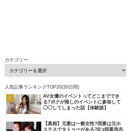
カテゴリー
人気記事ランキングTOP20(30日間)
AV女優のイベントってどこまででき
る?ボクが推しのイベントに参加して
◯◯してしまった話【体験談】
【真相】元妻は一般女性?現妻は元ホ
ステスでタトゥーがある?B'z稲葉浩志