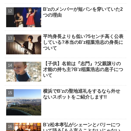
B'zのメンバーが短パンを穿いていた2
つの理由
平均身長よりも低い?5センチ高く公表
している?本当のB'z稲葉浩志の身長に
ついて
【子供】名前は『志門』?父親譲りの
才能の持ち主?B'z稲葉浩志の息子につ
いて
横浜でB'zの聖地巡礼をするなら外せ
ないスポットをご紹介します!!
B’z松本孝弘がシェーンとバリーにつ
いて語る｢もう言うことないじゃない