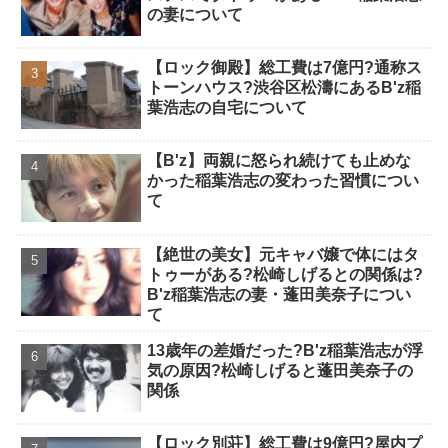
の妻について
【ロック御殿】総工費は7億円?通称ス
トーンハウス?渋谷区松濤にあるB'z稲
葉浩志の自宅について
【B'z】両親に怒られ続けても止めな
かった稲葉浩志の変わった習慣につい
て
【絶世の美女】元キャバ嬢で体にはタ
トゥーがある?松崎しげるとの関係は?
B'z稲葉浩志の妻・蓬田美奈子につい
て
13歳年の差婚だった?B'z稲葉浩志が浮
気の原因?松崎しげると蓬田美奈子の
関係
【ロック別荘】総工費は9億円?屋内プ