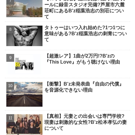
ールに録音スタジオ完備?芦屋市六麓
荘町にあるB'z稲葉浩志の別荘につい
て
タトゥーはいつ入れ始めた?1つ1つに
意味がある?B'z稲葉浩志の刺青につい
て
【超激レア】1曲が2万円!?B'zの
『This Love』がもう聴けない理由
【衝撃】B'z未発表曲『自由の代償』
を音源化できない理由
【真相】元妻との出会いは専門学校?
現妻は刺激的な女性?B'z松本孝弘の妻
について