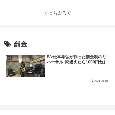
ぐっちぶろぐ
罰金
B’z松本孝弘が作った罰金制のリ
B'z
ハーサル｢間違えたら1000円ね｣
2021.09.10