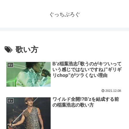
ぐっちぶろぐ
歌い方
B’z稲葉浩志｢歌うのがキツいって
B'z
いう感じではないですね｣”ギリギ
リchop”がツラくない理由
2021.12.08
ワイルド全開!?B’zを結成する前
B'z
の稲葉浩志の歌い方